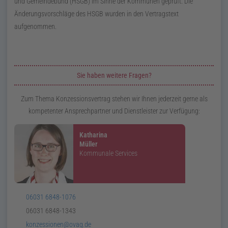
und Gemeindebund (
HSGB
) im Sinne der Kommunen geprüft. Die
Änderungsvorschläge des
HSGB
wurden in den Vertragstext
aufgenommen.
Zusatzinformationen zur Seite Konzessionsvertrag
Sie haben weitere Fragen?
Zum Thema Konzessionsvertrag stehen wir Ihnen jederzeit gerne als
kompetenter Ansprechpartner und Dienstleister zur Verfügung:
Katharina
Müller
Kommunale Services
Telefon:
06031 6848-1076
Telefax:
06031 6848-1343
E-
konzessionen@ovag.de