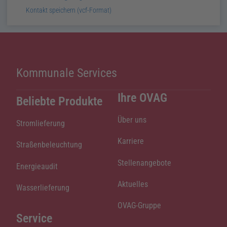
Mail:
v
Card:
Kontakt speichern (
vcf
-Format)
Kommunale Services
Ihre OVAG
Beliebte Produkte
Über uns
Stromlieferung
Karriere
Straßenbeleuchtung
Stellenangebote
Energieaudit
Aktuelles
Wasserlieferung
OVAG-Gruppe
Service