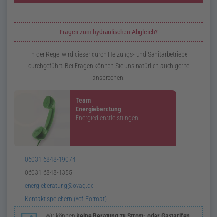
Zusatzinformationen zur Seite Hydraulischer Abgleich
Fragen zum hydraulischen Abgleich?
In der Regel wird dieser durch Heizungs- und Sanitärbetriebe
durchgeführt. Bei Fragen können Sie uns natürlich auch gerne
ansprechen:
Team
Energieberatung
Energie­dienstleistungen
Telefon:
06031 6848-19074
Telefax:
06031 6848-1355
E-
energieberatung@ovag.de
Mail:
v
Card:
Kontakt speichern (
vcf
-Format)
Wir können
keine Beratung zu Strom- oder Gastarifen