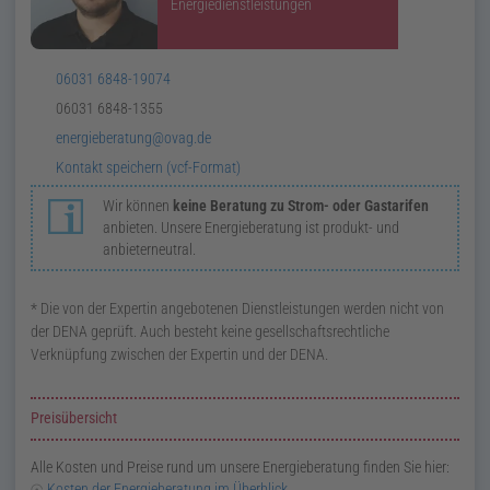
Energiedienst­leistungen
Telefon:
06031 6848-19074
Telefax:
06031 6848-1355
E-
energieberatung@ovag.de
Mail:
v
Card:
Kontakt speichern (
vcf
-Format)
Wir können
keine Beratung zu Strom- oder Gastarifen
anbieten. Unsere Energie­beratung ist produkt- und
anbieter­neutral.
* Die von der Expertin angebotenen Dienst­leistungen werden nicht von
der
DENA
geprüft. Auch besteht keine gesell­schafts­rechtliche
Verknüpfung zwischen der Expertin und der
DENA
.
Preisübersicht
Alle Kosten und Preise rund um unsere Energieberatung finden Sie hier:
Kosten der Energieberatung im Überblick