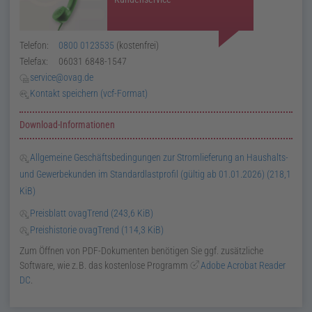
Telefon:
0800 0123535
(kostenfrei)
Telefax:
06031 6848-1547
service@ovag.de
Kontakt speichern (
vcf
-Format)
Download
-Informationen
Allgemeine Geschäftsbedingungen zur Stromlieferung an Haushalts-
und Gewerbekunden im Standardlastprofil (gültig ab
01.01.2026
)
(218,1
KiB)
Preisblatt
ovagTrend
(243,6 KiB)
Preishistorie
ovagTrend
(114,3 KiB)
Zum Öffnen von
PDF
-Dokumenten benötigen Sie
ggf.
zusätzliche
Software, wie
z. B.
das kostenlose Programm
Adobe Acrobat Reader
DC
.