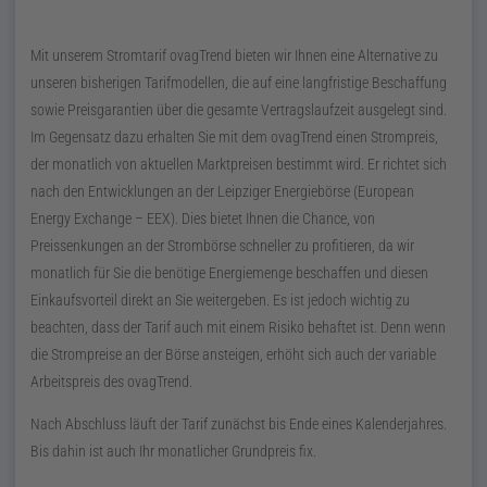
Mit unserem Stromtarif
ovagTrend
bieten wir Ihnen eine Alternative zu
unseren bisherigen Tarifmodellen, die auf eine langfristige Beschaffung
sowie Preisgarantien über die gesamte Vertragslaufzeit ausgelegt sind.
Im Gegensatz dazu erhalten Sie mit dem
ovagTrend
einen Strompreis,
der monatlich von aktuellen Marktpreisen bestimmt wird. Er richtet sich
nach den Entwicklungen an der Leipziger Energiebörse (
European
Energy Exchange
–
EEX
). Dies bietet Ihnen die Chance, von
Preissenkungen an der Strombörse schneller zu profitieren, da wir
monatlich für Sie die benötige Energiemenge beschaffen und diesen
Einkaufsvorteil direkt an Sie weitergeben. Es ist jedoch wichtig zu
beachten, dass der Tarif auch mit einem Risiko behaftet ist. Denn wenn
die Strompreise an der Börse ansteigen, erhöht sich auch der variable
Arbeitspreis des
ovagTrend
.
Nach Abschluss läuft der Tarif zunächst bis Ende eines Kalenderjahres.
Bis dahin ist auch Ihr monatlicher Grundpreis fix.