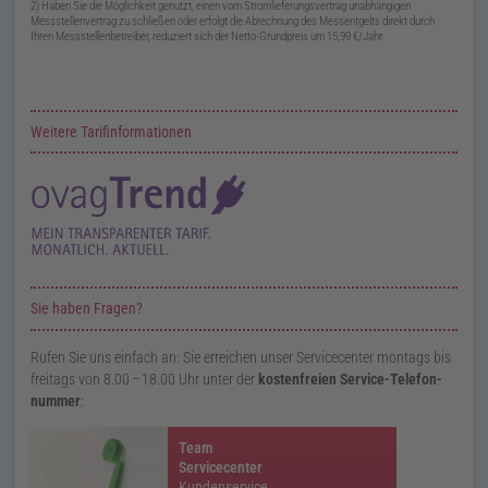
2) Haben Sie die Möglichkeit genutzt, einen vom Stromlieferungsvertrag unabhängigen
Messstellenvertrag zu schließen oder erfolgt die Abrechnung des Messentgelts direkt durch
Ihren Messstellenbetreiber, reduziert sich der Netto-Grundpreis um
15,99
€ / Jahr
Zusatzinformationen zur Seite ovagTrend
Weitere Tarifinformationen
Sie haben Fragen?
Rufen Sie uns einfach an: Sie erreichen unser Service­center montags bis
freitags von
8.00
–
18.00
Uhr unter der
kosten­freien Service-Telefon­
nummer
:
Team
Servicecenter
Kundenservice