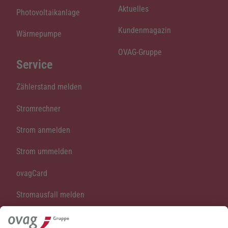
Aktuelles
Photovoltaikanlage
Kundenmagazin
Wärmepumpe
OVAG-Gruppe
Service
Zählerstand melden
Stromrechner
Strom anmelden
Strom ummelden
ovagCard
Stromausfall melden
Vertrag kündigen