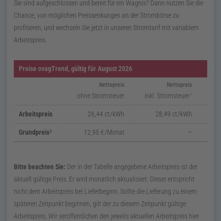
Sie sind aufgeschlossen und bereit für ein Wagnis? Dann nutzen Sie die
Chance, von möglichen Preissenkungen an der Strombörse zu
profitieren, und wechseln Sie jetzt in unseren Stromtarif mit variablem
Arbeitspreis.
Preise
ovagTrend
, gültig für
August 2026
Nettopreis
Nettopreis
ohne Stromsteuer
inkl.
Stromsteuer
inkl
1
Arbeitspreis
26,44
ct / kWh
28,49
ct / kWh
3
Grundpreis
12,95
€ / Monat
—
15
2
Bitte beachten Sie:
Der in der Tabelle angegebene Arbeitspreis ist der
aktuell gültige Preis. Er wird monatlich aktualisiert. Dieser entspricht
nicht dem Arbeitspreis bei Lieferbeginn. Sollte die Lieferung zu einem
späteren Zeitpunkt beginnen, gilt der zu diesem Zeitpunkt gültige
Arbeitspreis. Wir veröffentlichen den jeweils aktuellen Arbeitspreis hier