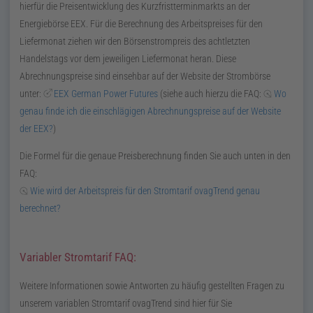
hierfür die Preisentwicklung des Kurzfristterminmarkts an der
Energiebörse
EEX
. Für die Berechnung des Arbeitspreises für den
Liefermonat ziehen wir den Börsenstrompreis des achtletzten
Handelstags vor dem jeweiligen Liefermonat heran. Diese
Abrechnungspreise sind einsehbar auf der Website der Strombörse
unter:
EEX
German Power Futures
(siehe auch hierzu die
FAQ
:
Wo
genau finde ich die einschlägigen Abrechnungspreise auf der Website
der
EEX
?
)
Die Formel für die genaue Preisberechnung finden Sie auch unten in den
FAQ
:
Wie wird der Arbeitspreis für den Stromtarif
ovagTrend
genau
berechnet?
Variabler Stromtarif
FAQ
:
Weitere Informationen sowie Antworten zu häufig gestellten Fragen zu
unserem variablen Stromtarif
ovagTrend
sind hier für Sie