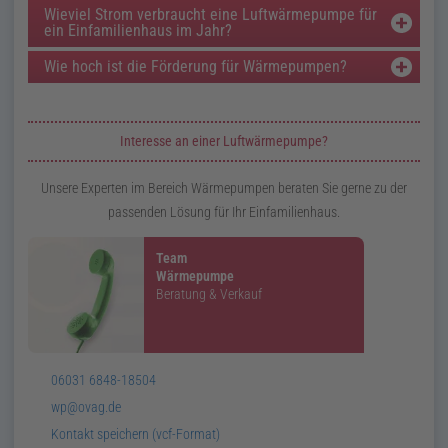
Wieviel Strom verbraucht eine Luftwärmepumpe für
ein Einfamilienhaus im Jahr?
Wie hoch ist die Förderung für Wärmepumpen?
Zusatzinformationen zur Seite Wärmepumpe
Interesse an einer Luftwärmepumpe?
Unsere Experten im Bereich Wärmepumpen beraten Sie gerne zu der
passenden Lösung für Ihr Einfamilienhaus.
Team
Wärmepumpe
Beratung & Verkauf
Telefon:
06031 6848-18504
E-
wp@ovag.de
Mail:
v
Card:
Kontakt speichern (
vcf
-Format)