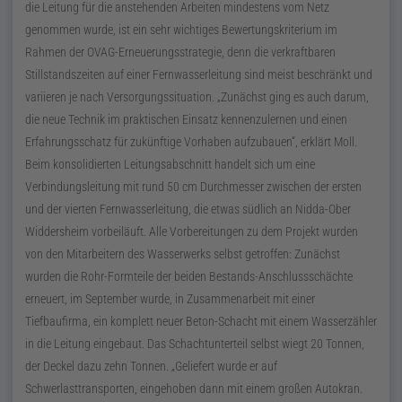
die Leitung für die anstehenden Arbeiten mindestens vom Netz
genommen wurde, ist ein sehr wichtiges Bewertungskriterium im
Rahmen der OVAG-Erneuerungsstrategie, denn die verkraftbaren
Stillstandszeiten auf einer Fernwasserleitung sind meist beschränkt und
variieren je nach Versorgungssituation. „Zunächst ging es auch darum,
die neue Technik im praktischen Einsatz kennenzulernen und einen
Erfahrungsschatz für zukünftige Vorhaben aufzubauen“, erklärt Moll.
Beim konsolidierten Leitungsabschnitt handelt sich um eine
Verbindungsleitung mit rund 50 cm Durchmesser zwischen der ersten
und der vierten Fernwasserleitung, die etwas südlich an Nidda-Ober
Widdersheim vorbeiläuft. Alle Vorbereitungen zu dem Projekt wurden
von den Mitarbeitern des Wasserwerks selbst getroffen: Zunächst
wurden die Rohr-Formteile der beiden Bestands-Anschlussschächte
erneuert, im September wurde, in Zusammenarbeit mit einer
Tiefbaufirma, ein komplett neuer Beton-Schacht mit einem Wasserzähler
in die Leitung eingebaut. Das Schachtunterteil selbst wiegt 20 Tonnen,
der Deckel dazu zehn Tonnen.
Geliefert wurde er auf
Schwerlasttransporten, eingehoben dann mit einem großen Autokran.