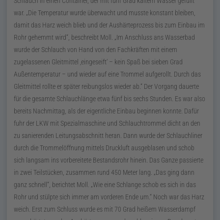
Schlauch in einen Container, der mit fünf Grad kaltem Wasser gefüllt
war.
Die Temperatur wurde überwacht und musste konstant bleiben,
damit das Harz weich blieb und der Aushärteprozess bis zum Einbau im
Rohr gehemmt wird
, beschreibt Moll.
Im Anschluss ans Wasserbad
wurde der Schlauch von Hand von den Fachkräften mit einem
zugelassenen Gleitmittel
eingeseift
– kein Spaß bei sieben Grad
Außentemperatur – und wieder auf eine Trommel aufgerollt. Durch das
Gleitmittel rollte er später reibungslos wieder ab.
Der Vorgang dauerte
für die gesamte Schlauchlänge etwa fünf bis sechs Stunden. Es war also
bereits Nachmittag, als der eigentliche Einbau beginnen konnte. Dafür
fuhr der LKW mit Spezialmaschine und Schlauchtrommel dicht an den
zu sanierenden Leitungsabschnitt heran. Dann wurde der Schlauchliner
durch die Trommelöffnung mittels Druckluft ausgeblasen und schob
sich langsam ins vorbereitete Bestandsrohr hinein. Das Ganze passierte
in zwei Teilstücken, zusammen rund 450 Meter lang.
Das ging dann
ganz schnell
, berichtet Moll.
Wie eine Schlange schob es sich in das
Rohr und stülpte sich immer am vorderen Ende um.
Noch war das Harz
weich. Erst zum Schluss wurde es mit 70 Grad heißem Wasserdampf