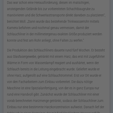
Das war schon eine Herausforderung, diesen im matschigen,
ansteigenden Gelände bis zur vorbereiteten Schachtbaugrube zu
manövrieren und die Schwerlasttransporte direkt daneben zu platzieren
,
berichtet Moll.
Dann wurde das bestehende Trinkwasserrohr mittels
Kamera befahren und nochmal genau vermessen, damit der
Schlauchliner in der millimetergenau exakten Größe produziert werden
konnte und fest am Rohr anliegt, ohne Falten zu werfen.
Die Produktion des Schlauchliners dauerte rund fünf Wochen. Er besteht
aus Glasfasergewebe, getränkt mit einem Harz, das erst mit zugeführter
Wärme in Form von Wasserdampf reagiert und aushärtet, wenn der
Schlauch bereits in die Leitung eingebracht wurde. Geliefert wurde er
ohne Harz, aufgerollt auf eine Schlauchtrommel. Erst vor Ort wurde er
von den Facharbeitern zum Einbau vorbereitet. Die dazu nötige
Maschine ist eine Spezialanfertigung, von der es in ganz Europa nur
rund eine Handvoll gibt. Zunächst wurde der Schlauchliner mit einer
vorab berechneten Harzmenge getränkt, sodass der Schlauchliner zum
Einbau nur eine bestimmte Harzkonzentration aufweist. Danach lief der