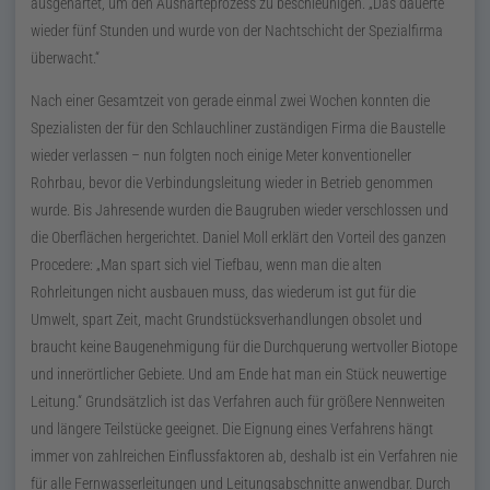
ausgehärtet, um den Aushärteprozess zu beschleunigen.
Das dauerte
wieder fünf Stunden und wurde von der Nachtschicht der Spezialfirma
überwacht.
Nach einer Gesamtzeit von gerade einmal zwei Wochen konnten die
Spezialisten der für den Schlauchliner zuständigen Firma die Baustelle
wieder verlassen – nun folgten noch einige Meter konventioneller
Rohrbau, bevor die Verbindungsleitung wieder in Betrieb genommen
wurde. Bis Jahresende wurden die Baugruben wieder verschlossen und
die Oberflächen hergerichtet. Daniel Moll erklärt den Vorteil des ganzen
Procedere: „Man spart sich viel Tiefbau, wenn man die alten
Rohrleitungen nicht ausbauen muss, das wiederum ist gut für die
Umwelt, spart Zeit, macht Grundstücksverhandlungen obsolet und
braucht keine Baugenehmigung für die Durchquerung wertvoller Biotope
und innerörtlicher Gebiete. Und am Ende hat man ein Stück neuwertige
Leitung.“ Grundsätzlich ist das Verfahren auch für größere Nennweiten
und längere Teilstücke geeignet. Die Eignung eines Verfahrens hängt
immer von zahlreichen Einflussfaktoren ab, deshalb ist ein Verfahren nie
für alle Fernwasserleitungen und Leitungsabschnitte anwendbar. Durch