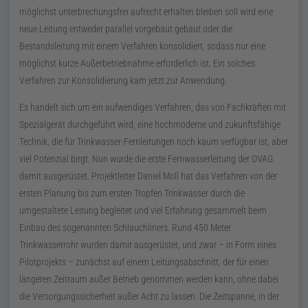
möglichst unterbrechungsfrei aufrecht erhalten bleiben soll wird eine
neue Leitung entweder parallel vorgebaut gebaut oder die
Bestandsleitung mit einem Verfahren konsolidiert, sodass nur eine
möglichst kurze Außerbetriebnahme erforderlich ist. Ein solches
Verfahren zur Konsolidierung kam jetzt zur Anwendung.
Es handelt sich um ein aufwendiges Verfahren, das von Fachkräften mit
Spezialgerät durchgeführt wird, eine hochmoderne und zukunftsfähige
Technik, die für Trinkwasser-Fernleitungen noch kaum verfügbar ist, aber
viel Potenzial birgt. Nun wurde die erste Fernwasserleitung der OVAG
damit ausgerüstet. Projektleiter Daniel Moll hat das Verfahren von der
ersten Planung bis zum ersten Tropfen Trinkwasser durch die
umgestaltete Leitung begleitet und viel Erfahrung gesammelt beim
Einbau des sogenannten Schlauchliners. Rund 450 Meter
Trinkwasserrohr wurden damit ausgerüstet, und zwar – in Form eines
Pilotprojekts – zunächst auf einem Leitungsabschnitt, der für einen
längeren Zeitraum außer Betrieb genommen werden kann, ohne dabei
die Versorgungssicherheit außer Acht zu lassen. Die Zeitspanne, in der