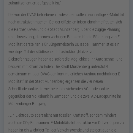
zukunftsorientiert aufgestellt ist.“
Die von der OVAG betriebenen Ladesäulen sollen nachhaltige E-Mobilität
noch attraktiver machen. Bei der offiziellen Inbetriebnahme freuten sich
die Partner, OVAG und die Stadt Münzenberg, über die zügige Planung
und Umsetzung, die einen wichtigen Baustein für die Förderung von E-
Mobilität darstellten. Für Bürgermeisterin
Dr.
Isabell Tammer ist es ein
wichtiger Teil der städtischen Infrastruktur. „Nutzer von
Elektrofahrzeugen haben ab sofort die Möglichkeit, ihr Auto schnell und
bequem mit Strom zu laden. Die Stadt Münzenberg unterstützt
gemeinsam mit der OVAG den kontinuierlichen Ausbau nachhaltiger E-
Mobilität.“ In der Stadt Münzenberg ergänzen die vier neuen
Schnellladepunkte die vier bereits bestehenden AC-Ladepunkte
gegenüber der Volksbank in Gambach und die zwei AC-Ladepunkte im
Münzenberger Burgweg.
„Ein Elektroauto spart nicht nur fossilen Kraftstoff, sondern mindert
auch die
CO
-Emissionen. E-Mobilitäts-Infrastruktur vor Ort verfügbar zu
2
haben ist ein wichtiger Teil der Verkehrswende und steigert auch die