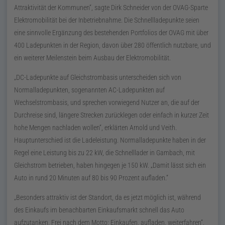
Attraktivität der Kommunen“, sagte Dirk Schneider von der OVAG-Sparte
Elektromobilität bei der Inbetriebnahme. Die Schnellladepunkte seien
eine sinnvolle Ergänzung des bestehenden Portfolios der OVAG mit über
400 Ladepunkten in der Region, davon über 280 öffentlich nutzbare, und
ein weiterer Meilenstein beim Ausbau der Elektromobilität.
„
DC
-Ladepunkte auf Gleichstrombasis unterscheiden sich von
Normalladepunkten, sogenannten AC-Ladepunkten auf
Wechselstrombasis, und sprechen vorwiegend Nutzer an, die auf der
Durchreise sind, längere Strecken zurücklegen oder einfach in kurzer Zeit
hohe Mengen nachladen wollen“, erklärten Arnold und Veith.
Hauptunterschied ist die Ladeleistung. Normalladepunkte haben in der
Regel eine Leistung bis zu
22
kW
, die Schnelllader in Gambach, mit
Gleichstrom betrieben, haben hingegen je
150
kW
. „Damit lässt sich ein
Auto in rund 20 Minuten auf 80 bis 90 Prozent aufladen.“
„Besonders attraktiv ist der Standort, da es jetzt möglich ist, während
des Einkaufs im benachbarten Einkaufsmarkt schnell das Auto
aufzutanken. Frei nach dem Motto: Einkaufen, aufladen, weiterfahren“,