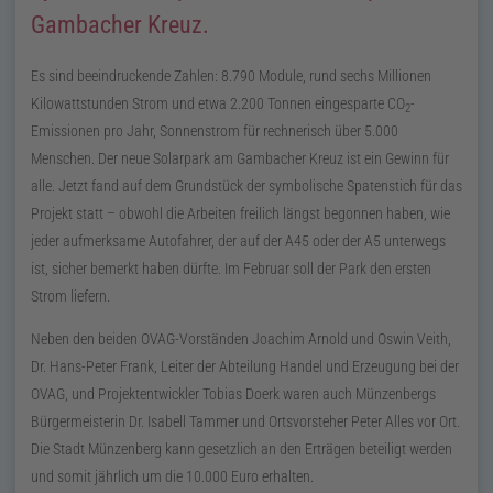
Gambacher Kreuz.
Es sind beeindruckende Zahlen: 8.790 Module, rund sechs Millionen
Kilowattstunden Strom und etwa 2.200 Tonnen eingesparte
CO
-
2
Emissionen pro Jahr, Sonnenstrom für rechnerisch über 5.000
Menschen. Der neue Solarpark am Gambacher Kreuz ist ein Gewinn für
alle. Jetzt fand auf dem Grundstück der symbolische Spatenstich für das
Projekt statt – obwohl die Arbeiten freilich längst begonnen haben, wie
jeder aufmerksame Autofahrer, der auf der A45 oder der A5 unterwegs
ist, sicher bemerkt haben dürfte. Im Februar soll der Park den ersten
Strom liefern.
Neben den beiden OVAG-Vorständen Joachim Arnold und Oswin Veith,
Dr.
Hans-Peter Frank, Leiter der Abteilung Handel und Erzeugung bei der
OVAG, und Projektentwickler Tobias Doerk waren auch Münzenbergs
Bürgermeisterin
Dr.
Isabell Tammer und Ortsvorsteher Peter Alles vor Ort.
Die Stadt Münzenberg kann gesetzlich an den Erträgen beteiligt werden
und somit jährlich um die
10.000
Euro
erhalten.