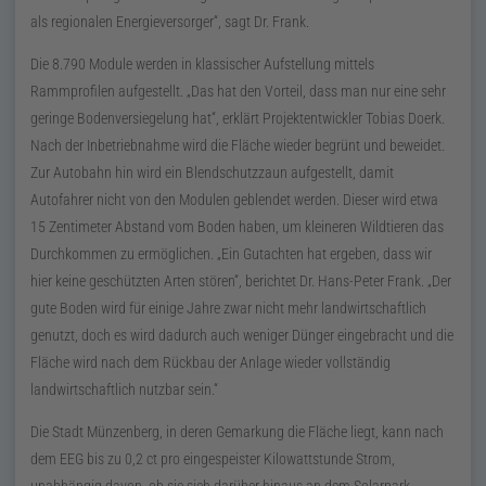
als regionalen Energieversorger
, sagt
Dr.
Frank.
Die 8.790 Module werden in klassischer Aufstellung mittels
Rammprofilen aufgestellt.
Das hat den Vorteil, dass man nur eine sehr
geringe Bodenversiegelung hat
, erklärt Projektentwickler Tobias Doerk.
Nach der Inbetriebnahme wird die Fläche wieder begrünt und beweidet.
Zur Autobahn hin wird ein Blendschutzzaun aufgestellt, damit
Autofahrer nicht von den Modulen geblendet werden. Dieser wird etwa
15 Zentimeter Abstand vom Boden haben, um kleineren Wildtieren das
Durchkommen zu ermöglichen.
Ein Gutachten hat ergeben, dass wir
hier keine geschützten Arten stören
, berichtet
Dr.
Hans-Peter Frank.
Der
gute Boden wird für einige Jahre zwar nicht mehr landwirtschaftlich
genutzt, doch es wird dadurch auch weniger Dünger eingebracht und die
Fläche wird nach dem Rückbau der Anlage wieder vollständig
landwirtschaftlich nutzbar sein.
Die Stadt Münzenberg, in deren Gemarkung die Fläche liegt, kann nach
dem
EEG
bis zu
0,2
ct
pro eingespeister Kilowattstunde Strom,