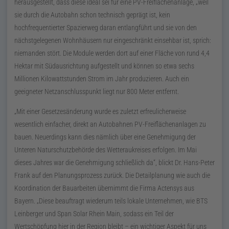
herausgestellt, dass diese ideal sei für eine
PV
-Freiflächenanlage, „weil
sie durch die Autobahn schon technisch geprägt ist, kein
hochfrequentierter Spazierweg daran entlangführt und sie von den
nächstgelegenen Wohnhäusern nur eingeschränkt einsehbar ist, sprich:
niemanden stört. Die Module werden dort auf einer Fläche von rund 4,4
Hektar mit Südausrichtung aufgestellt und können so etwa sechs
Millionen Kilowattstunden Strom im Jahr produzieren. Auch ein
geeigneter Netzanschlusspunkt liegt nur 800 Meter entfernt.
Mit einer Gesetzesänderung wurde es zuletzt erfreulicherweise
wesentlich einfacher, direkt an Autobahnen
PV
-Freiflächenanlagen zu
bauen. Neuerdings kann dies nämlich über eine Genehmigung der
Unteren Naturschutzbehörde des Wetteraukreises erfolgen. Im Mai
dieses Jahres war die Genehmigung schließlich da
, blickt
Dr.
Hans-Peter
Frank auf den Planungsprozess zurück. Die Detailplanung wie auch die
Koordination der Bauarbeiten übernimmt die Firma Actensys aus
Bayern.
Diese beauftragt wiederum teils lokale Unternehmen, wie
BTS
Leinberger und Span Solar Rhein Main, sodass ein Teil der
Wertschöpfung hier in der Region bleibt – ein wichtiger Aspekt für uns