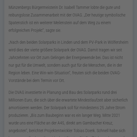
Münzenbergs Bürgermeisterin
Dr.
Isabell Tammer lobte die gute und
reibungslose Zusammenarbeit mit der OVAG.
Der heutige symbolische
Spatenstich ist ein weiterer Meilenstein auf dem Weg zu einem
erfolgreichen Projekt
, sagte sie.
Nach den beiden Solarparks in Linden und dem
PV
-Park in Wölfersheim
wird dies der vierte größere Solarpark der OVAG. Damit tragen wir seit
Jahrzehnten vor Ort zum Gelingen der Energiewende bei. Das ist nicht
nur gut für die Umwelt, sondern auch gut für die Menschen, die in der
Region leben. Eine Win-win-Situation
, freuten sich die beiden OVAG-
Vorstände bei dem Termin vor Ort.
Die OVAG investierte in Planung und Bau des Solarparks rund drei
Millionen Euro, die sich über die erwartete Mindestlaufzeit aber sicherlich
amortisieren werden. Der Solarpark soll für mindestens 25 Jahre Strom
produzieren.
Bis zum Baubeginn war es ein langer Weg. Mitte
2021
wurde uns eine Fläche an der A45, direkt am Gambacher Kreuz,
angeboten
, berichtet Projektentwickler Tobias Doerk. Schnell habe sich