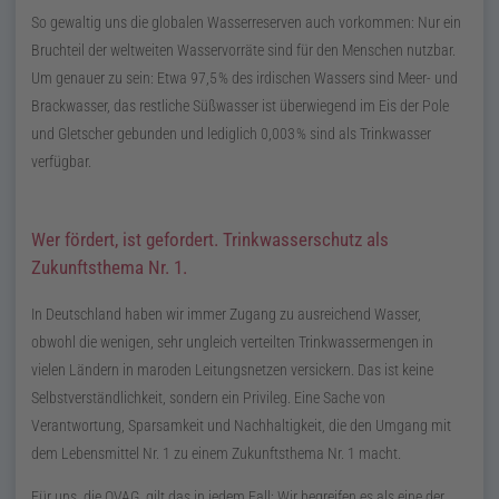
So gewaltig uns die globalen Wasserreserven auch vorkommen: Nur ein
Bruchteil der weltweiten Wasservorräte sind für den Menschen nutzbar.
Um genauer zu sein: Etwa
97,5
%
des irdischen Wassers sind Meer- und
Brackwasser, das restliche Süßwasser ist überwiegend im Eis der Pole
und Gletscher gebunden und lediglich
0,003
%
sind als Trinkwasser
verfügbar.
Wer fördert, ist gefordert. Trinkwasserschutz als
Zukunftsthema
Nr.
1.
In Deutschland haben wir immer Zugang zu ausreichend Wasser,
obwohl die wenigen, sehr ungleich verteilten Trinkwassermengen in
vielen Ländern in maroden Leitungsnetzen versickern. Das ist keine
Selbstverständlichkeit, sondern ein Privileg. Eine Sache von
Verantwortung, Sparsamkeit und Nachhaltigkeit, die den Umgang mit
dem Lebensmittel
Nr.
1 zu einem Zukunftsthema
Nr.
1 macht.
Für uns, die OVAG, gilt das in jedem Fall: Wir begreifen es als eine der