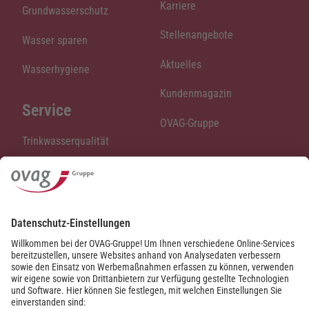
Karriere
Grundwasserschutz
Stellenangebote
Wasser sparen
Aktuelles
Wasserhygiene
Kundenmagazin
Service
OVAG-Gruppe
Trinkwasserqualität
Standrohrverleih
Ökopunkte Hof Grass
Technische Betriebsführung