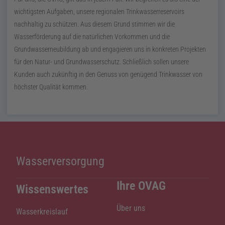
wichtigsten Aufgaben, unsere regionalen Trinkwasserreservoirs
nachhaltig zu schützen. Aus diesem Grund stimmen wir die
Wasserförderung auf die natürlichen Vorkommen und die
Grundwasserneubildung ab und engagieren uns in konkreten Projekten
für den Natur- und Grundwasserschutz. Schließlich sollen unsere
Kunden auch zukünftig in den Genuss von genügend Trinkwasser von
höchster Qualität kommen.
Wasserversorgung
Ihre OVAG
Wissenswertes
Über uns
Wasserkreislauf