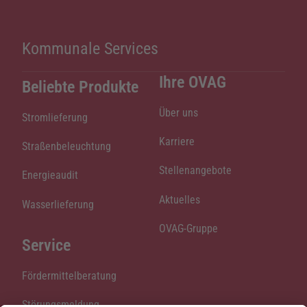
Kommunale Services
Ihre OVAG
Beliebte Produkte
Über uns
Stromlieferung
Karriere
Straßenbeleuchtung
Stellenangebote
Energieaudit
Aktuelles
Wasserlieferung
OVAG-Gruppe
Service
Fördermittelberatung
Störungsmeldung