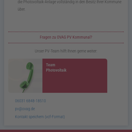
die Photovoltaik-Anlage vollständig in den Besitz Ihrer Kommune
über.
Zusatzinformationen zur Seite PV
Fragen zu OVAG PV Kommunal?
Unser PV-Team hilft Ihnen gerne weiter:
Team
Photovoltaik
Telefon:
06031 6848-18510
E-
pv@ovag.de
Mail:
v
Card:
Kontakt speichern (
vcf
-Format)