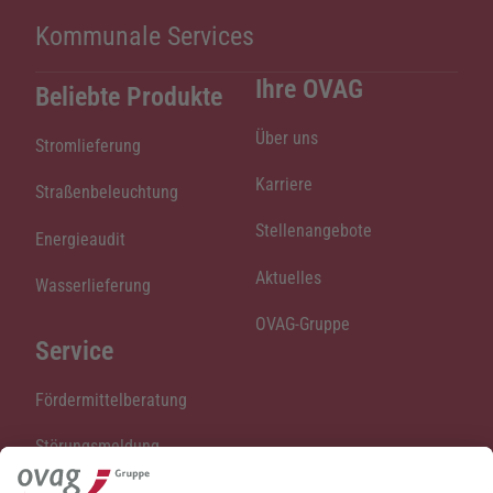
Kommunale Services
Ihre OVAG
Beliebte Produkte
Über uns
Stromlieferung
Karriere
Straßenbeleuchtung
Stellenangebote
Energieaudit
Aktuelles
Wasserlieferung
OVAG-Gruppe
Service
Fördermittelberatung
Störungsmeldung
Straßenbeleuchtung