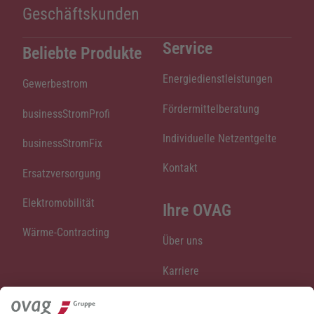
Geschäftskunden
Service
Beliebte Produkte
Energiedienstleistungen
Gewerbestrom
Fördermittelberatung
businessStromProfi
Individuelle Netzentgelte
businessStromFix
Kontakt
Ersatzversorgung
Elektromobilität
Ihre OVAG
Wärme-Contracting
Über uns
Karriere
Stellenangebote