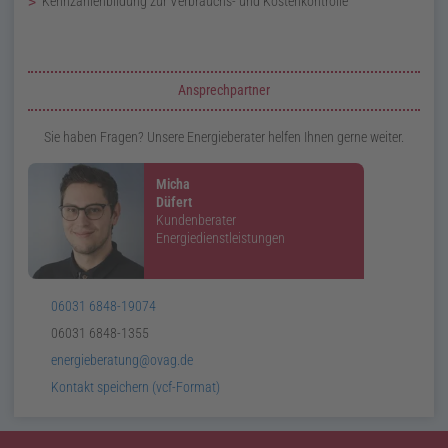
Kennzahlenbildung zur Verbrauchs- und Kostenkontrolle
Zusatzinformationen zur Seite Energiemanagement
Ansprechpartner
Sie haben Fragen? Unsere Energieberater helfen Ihnen gerne weiter.
Micha
Düfert
Kundenberater
Energiedienstleistungen
Telefon:
06031 6848-19074
Telefax:
06031 6848-1355
E-
energieberatung@ovag.de
Mail:
v
Card:
Kontakt speichern (
vcf
-Format)