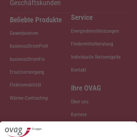
Geschäftskunden
Service
Beliebte Produkte
Energiedienstleistungen
Gewerbestrom
Fördermittelberatung
businessStromProfi
Individuelle Netzentgelte
businessStromFix
Kontakt
Ersatzversorgung
Elektromobilität
Ihre OVAG
Wärme-Contracting
Über uns
Karriere
Stellenangebote