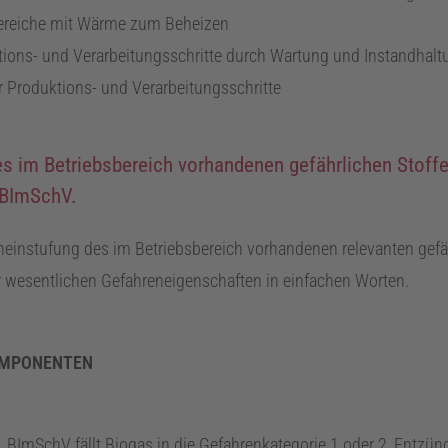
ereiche mit Wärme zum Beheizen
ktions- und Verarbeitungsschritte durch Wartung und Instandhalt
 Produktions- und Verarbeitungsschritte
 im Betriebsbereich vorhandenen gefährlichen Stoffes
BImSchV
.
instufung des im Betriebsbereich vorhandenen relevanten gefähr
 wesentlichen Gefahreneigenschaften in einfachen Worten.
OMPONENTEN
.
BImSchV
fällt Biogas in die Gefahrenkategorie 1 oder 2, Entzü