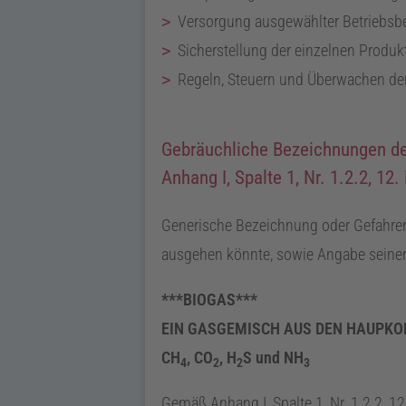
Versorgung ausgewählter Betriebsb
Sicherstellung der einzelnen Produ
Regeln, Steuern und Überwachen der
Gebräuchliche Bezeichnungen des
Anhang
I
, Spalte 1,
Nr.
1.2.2, 12.
Generische Bezeichnung oder Gefahrene
ausgehen könnte, sowie Angabe seiner
***BIOGAS***
EIN GASGEMISCH AUS DEN HAUPK
CH
,
CO
,
H
S
und
NH
4
2
2
3
Gemäß Anhang
I
, Spalte 1,
Nr.
1.2.2, 12