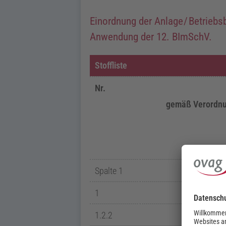
Einordnung der
Anlage /
Betriebs
Anwendung der 12.
BImSchV
.
Stoffliste
Nr.
gemäß Verordnu
Spalte 1
1
1.2.2
P2 E