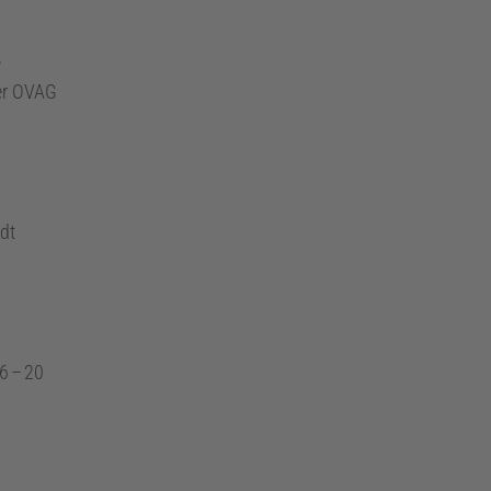
,
der OVAG
dt
6
–
20