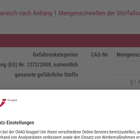
bereich nach Anhang 1 Mengenschwellen der Störfallv
Gefahrenkategorien
CAS-
Nr.
Mengensc
ng (
EG
)
Nr.
1272/2008, namentlich
genannte gefährliche Stoffe
§
1
UNTE
Spalte 2
Spalte 3
Gefahrenkategorien
ntzündbare Gase, Kategorie 1 oder 2