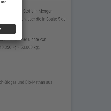
em gefährliche Stoffe in Mengen
berschreiten, aber die in Spalte 5 der
350
kg
, bei einer Dichte von
40.350
kg
<
50.000
kg
).
Roh-Biogas und Bio-Methan aus