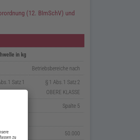
orordnung (12.
BImSchV
) und
hwelle in
kg
Betriebsbereiche nach
Abs.
1
Satz
1
§
1
Abs.
1
Satz
2
RE KLASSE
OBERE KLASSE
Spalte 4
Spalte 5
10.000
50.000