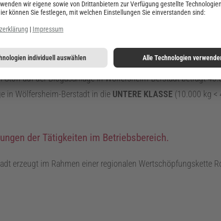
UNTEREN KLASSE
nach 12.
BImSchV
: ein Betriebsbereich, in d
 Stoffliste in Anhang
I
genannten Mengenschwellen erreichen oder ü
schwellen unterschreiten.
Stoff auf der Biogasanlage in Wölfersheim-Berstadt beträgt
40.
age in Wölfersheim-Berstadt in die
UNTERE KLASSE
(
10.000
kg
<
ungen der Tätigkeiten im Betriebsbereich.
tadt erzeugt im Rahmen einer regionalen Wertschöpfungskette 