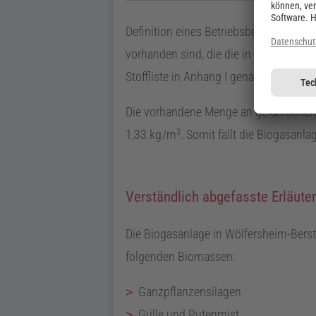
Definition eines Betriebsbereiches der
vorhanden sind, die die in Spalte 4 der
Stoffliste in Anhang
I
genannten Mengen
Die vorhandene Menge an gefährlichem 
3
1,33
kg / m
. Somit fällt die Biogasanl
Verständlich abgefasste Erläuter
Die Biogasanlage in Wölfersheim-Bers
folgenden Biomassen:
Ganzpflanzensilagen
Gülle und Putenmist