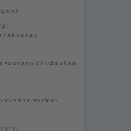
gebend:
ogas
nd Förderaggregate
en Ausbringung als Wirtschaftsdünger
) und der damit verbundenen
eilstroms