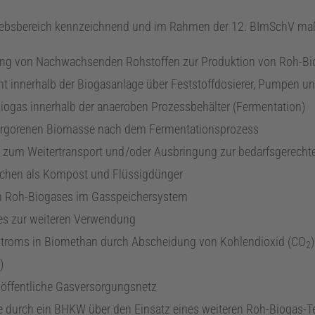
triebsbereich kennzeichnend und im Rahmen der 12.
BImSchV
maß
ung von Nachwachsenden Rohstoffen zur Produktion von Roh-Bi
 innerhalb der Biogasanlage über Feststoffdosierer, Pumpen u
Biogas innerhalb der anaeroben Prozessbehälter (Fermentation)
ergorenen Biomasse nach dem Fermentationsprozess
 zum Weitertransport
und /
oder Ausbringung zur bedarfsgerecht
Flächen als Kompost und Flüssigdünger
ten Roh-Biogases im Gasspeichersystem
es zur weiteren Verwendung
stroms in Biomethan durch Abscheidung von Kohlendioxid (
CO
2
)
 öffentliche Gasversorgungsnetz
e durch ein
BHKW
über den Einsatz eines weiteren Roh-Biogas-T