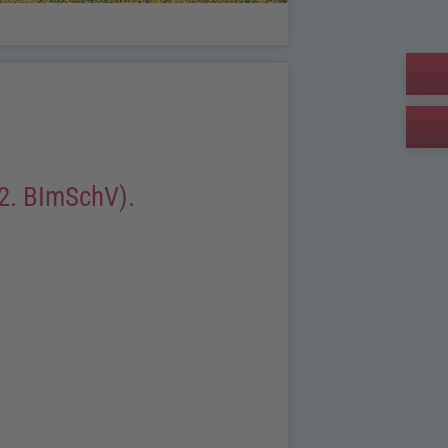
12.
BImSchV
).