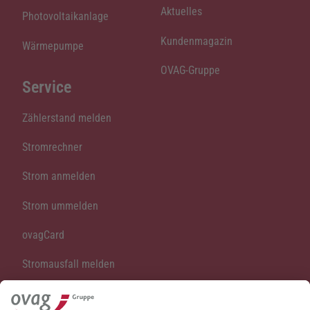
Aktuelles
Photovoltaikanlage
Kundenmagazin
Wärmepumpe
OVAG-Gruppe
Service
Zählerstand melden
Stromrechner
Strom anmelden
Strom ummelden
ovagCard
Stromausfall melden
Vertrag kündigen