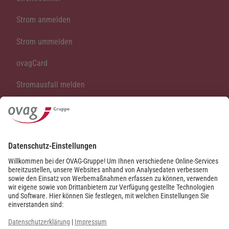
Strom anmelden
Strom ummelden
ovagCard
Stromausfall melden
Vertrag kündigen
Vertrag widerrufen
Kontakt