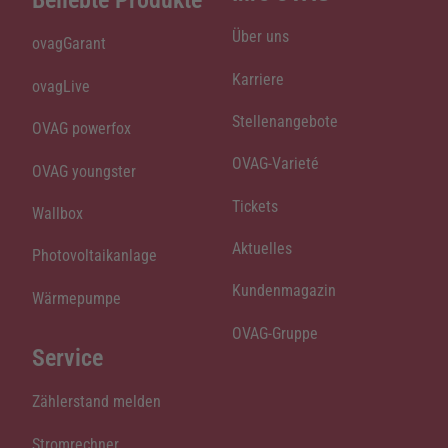
Beliebte Produkte
Über uns
ovagGarant
Karriere
ovagLive
Stellenangebote
OVAG powerfox
OVAG-Varieté
OVAG youngster
Tickets
Wallbox
Aktuelles
Photovoltaikanlage
Kundenmagazin
Wärmepumpe
OVAG-Gruppe
Service
Zählerstand melden
Stromrechner