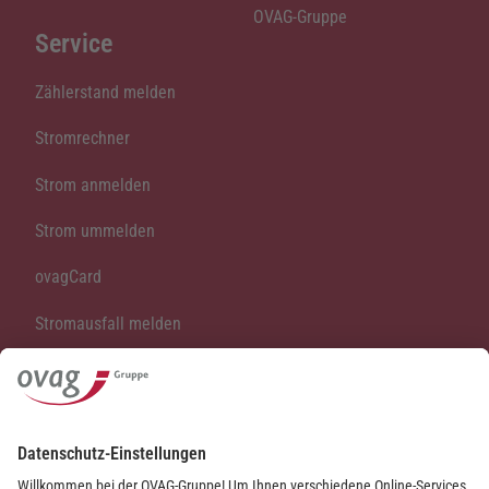
OVAG-Gruppe
Service
Zählerstand melden
Stromrechner
Strom anmelden
Strom ummelden
ovagCard
Stromausfall melden
Vertrag kündigen
Vertrag widerrufen
Kontakt