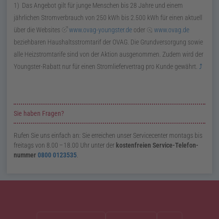
1) Das Angebot gilt für junge Menschen bis 28 Jahre und einem
jährlichen Stromverbrauch von
250
kWh
bis
2.500
kWh
für einen aktuell
über die Websites
www.ovag-youngster.de
oder
www.ovag.de
beziehbaren Haushaltsstromtarif der OVAG. Die Grundversorgung sowie
alle Heizstromtarife sind von der Aktion ausgenommen. Zudem wird der
Youngster-Rabatt nur für einen Stromliefervertrag pro Kunde gewährt.
⤴
Zusatzinformationen zur Seite OVAG youngster
Sie haben Fragen?
Rufen Sie uns einfach an: Sie erreichen unser Service­center montags bis
freitags von
8.00
–
18.00
Uhr unter der
kosten­freien Service-Telefon­
nummer
0800 0123535
.