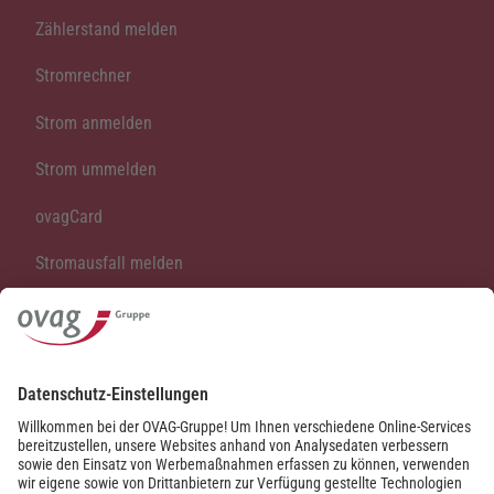
Zählerstand melden
Stromrechner
Strom anmelden
Strom ummelden
ovagCard
Stromausfall melden
Vertrag kündigen
Vertrag widerrufen
Kontakt