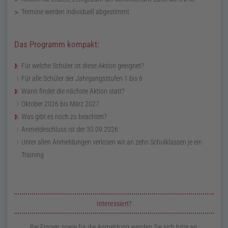
Termine werden individuell abgestimmt
Das Programm kompakt:
Für welche Schüler ist diese Aktion geeignet?
Für alle Schüler der Jahrgangsstufen 1 bis 6
Wann findet die nächste Aktion statt?
Oktober 2026
bis
März 2027
Was gibt es noch zu beachten?
Anmeldeschluss ist der
30.09.2026
Unter allen Anmeldungen verlosen wir an zehn Schulklassen je ein
Training
Zusatzinformationen zur Seite KidsClub
Interessiert?
Bei Fragen sowie für die Anmeldung wenden Sie sich bitte an: