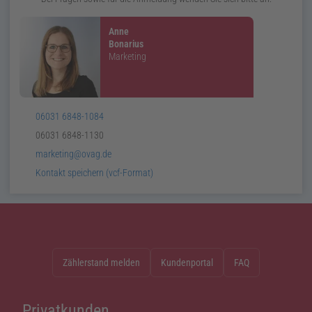
Anne
Bonarius
Marketing
Telefon:
06031 6848-1084
Telefax:
06031 6848-1130
E-
marketing@ovag.de
Mail:
v
Card:
Kontakt speichern (
vcf
-Format)
Zählerstand melden
Kundenportal
FAQ
Privatkunden