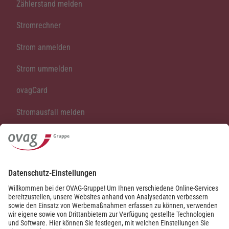
Zählerstand melden
Stromrechner
Strom anmelden
Strom ummelden
ovagCard
Stromausfall melden
Vertrag kündigen
Vertrag widerrufen
Kontakt