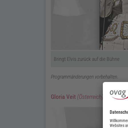
Bringt Elvis zurück auf die Bühne
Programmänderungen vorbehalten.
Gloria Veit
(Österreich)