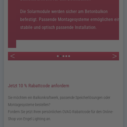
Die Solarmodule werden sicher am Betonbalkon
S
F
befestigt. Passende Montagesysteme ermöglichen eine
ei
fü
stabile und optisch passende Installation.
•
•
•
•
•
Jetzt 10 % Rabattcode anfordern
Sie möchten ein Balkonkraftwerk, passende Speicherlösungen oder
Montagesysteme bestellen?
Fordern Sie jetzt Ihren persönlichen OVAG-Rabattcode für den Online-
Shop von Engel Lighting an.