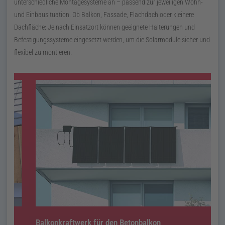
unterschiedliche Montagesysteme an – passend zur jeweiligen Wohn-
und Einbausituation. Ob Balkon, Fassade, Flachdach oder kleinere
Dachfläche: Je nach Einsatzort können geeignete Halterungen und
Befestigungssysteme eingesetzt werden, um die Solarmodule sicher und
flexibel zu montieren.
Balkonkraftwerk für den Betonbalkon
B
B