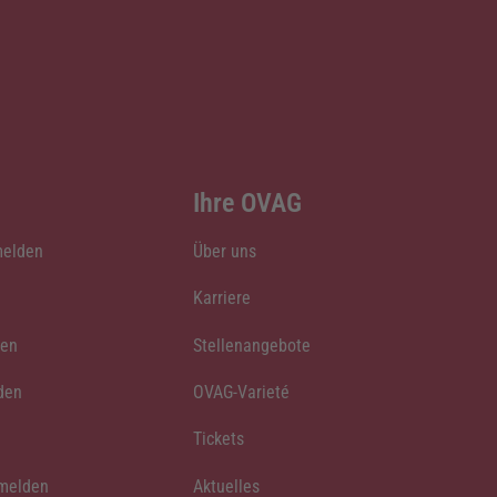
Ihre OVAG
melden
Über uns
Karriere
den
Stellenangebote
den
OVAG-Varieté
Tickets
 melden
Aktuelles