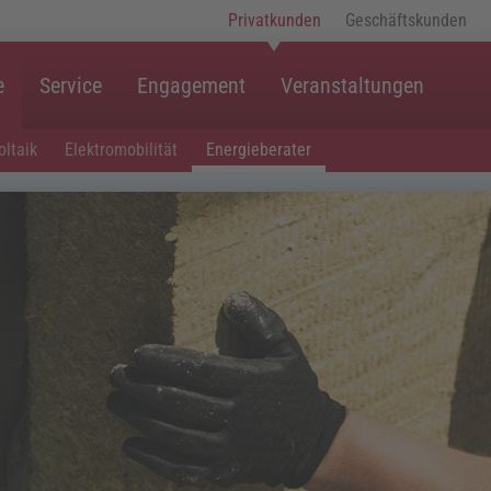
Privatkunden
Geschäftskunden
e
Service
Engagement
Veranstaltungen
ltaik
Elektromobilität
Energieberater