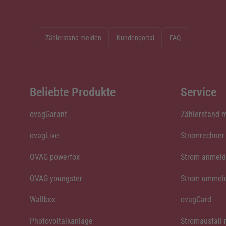
Zählerstand melden
Kundenportal
FAQ
Beliebte Produkte
Service
ovagGarant
Zählerstand 
ovagLive
Stromrechner
OVAG powerfox
Strom anmel
OVAG youngster
Strom ummel
Wallbox
ovagCard
Photovoltaikanlage
Stromausfall