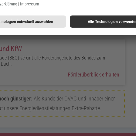
 dem Luftdichtheitscheck nach DIN EN 13829 vermeiden Sie
der Schimmelschäden vor.
Luftdichtheitsmessung oder Check vereinbaren
 und KfW
äude (BEG) vereint alle Förderangebote des Bundes zum
 Dach.
Förderüberblick erhalten
noch günstiger:
Als Kunde der OVAG und Inhaber einer
uf unsere Energiedienstleistungen Extra-Rabatte.