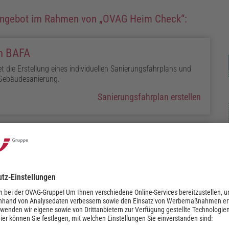
 Angebot im Rahmen von
OVAG Heim Check
:
h BAFA
die Erstellung eines individuellen Sanierungsfahrplans und
te Gebäudesanierung.
Sanierungsfahrplan erstellen
nierungsmaßnahmen, muss ein Energieeffizienz-Experte bei der
Gerne helfen wir Ihnen hier weiter.
Energieeffizienz-Experte anfragen