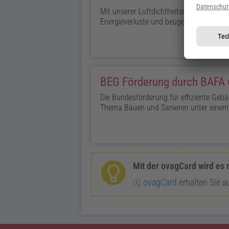
Mit unserer Luftdichtheitsmessung und
Energieverluste und beugen Feuchte- o
BEG Förderung durch BAFA
Die Bundesförderung für effiziente Geb
Thema Bauen und Sanieren unter einem
Mit der ovagCard wird es 
ovagCard
erhalten Sie a