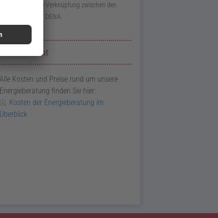
schafts­rechtliche Verknüpfung zwischen den
Experten und der
DENA
.
Preisübersicht
Alle Kosten und Preise rund um unsere
Energieberatung finden Sie hier:
Kosten der Energieberatung im
Überblick