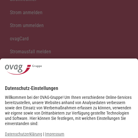
Strom anmelden
Strom ummelden
ovagCard
Stromausfall melden
Vertrag kündigen
Vertrag widerrufen
Kontakt