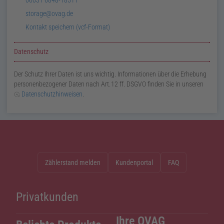
E-
storage@ovag.de
Mail:
v
Card:
Kontakt speichern (
vcf
-Format)
Datenschutz
Der Schutz Ihrer Daten ist uns wichtig. Informationen über die Erhebung
personenbezogener Daten nach
Art.
12
ff.
DSGVO
finden Sie in unseren
Datenschutzhinweisen
.
Zählerstand melden
Kundenportal
FAQ
Privatkunden
Ihre OVAG