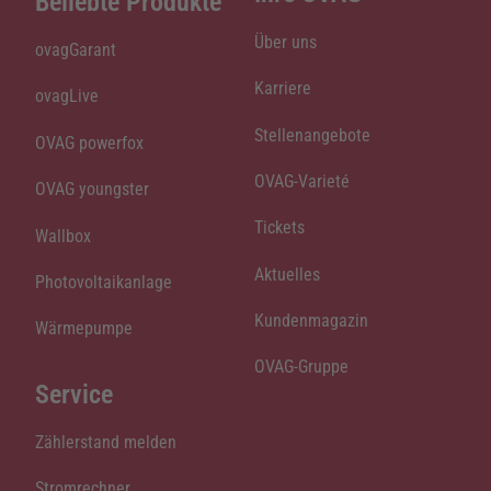
Beliebte Produkte
Über uns
ovagGarant
Karriere
ovagLive
Stellenangebote
OVAG powerfox
OVAG-Varieté
OVAG youngster
Tickets
Wallbox
Aktuelles
Photovoltaikanlage
Kundenmagazin
Wärmepumpe
OVAG-Gruppe
Service
Zählerstand melden
Stromrechner