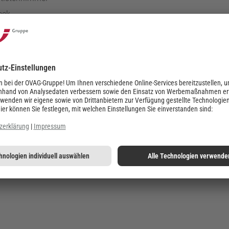
eck
ik
ng Queens
Internationales OVAG-Varieté