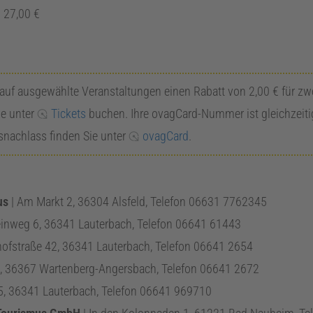
:
27,00
€
n auf ausgewählte Veranstaltungen einen Rabatt von
2,00
€
für zwe
ie unter
Tickets
buchen. Ihre
ovagCard
-Nummer ist gleichzeiti
snachlass finden Sie unter
ovagCard
.
us
|
Am Markt 2
,
36304
Alsfeld
, Telefon
06631 7762345
einweg 6
,
36341
Lauterbach
, Telefon
06641 61443
ofstraße 42
,
36341
Lauterbach
, Telefon
06641 2654
,
36367
Wartenberg-Angersbach
, Telefon
06641 2672
5
,
36341
Lauterbach
, Telefon
06641 969710