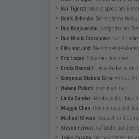
Bar Tigerzz
:
Muskelspiele am Barre
Denis Ilchenko
:
Der moderne Herkul
Duo Konjowochu
:
Antipoden im Te
Duo Nicols Crossbows
:
Nur für star
Ellie and Jeki
:
Die schnellste Moden
Erix Logan
:
Schatten-Illusionen
Ernita Ronzalli
:
Heiße Reifen in der 
Gorgeous Diabolo Girls
:
Anmut, Arti
Helena Polach
:
Immer am Ball
Linda Sander
:
Akrobatischer Tanz 
Maggie Chan
:
Hoch hinaus bist, fas
Michael Olivars
:
Quatsch und Com
Steven Ferreri
:
Auf Draht, auf dem S
Trixie Zavatta
:
Der neue Stern am A