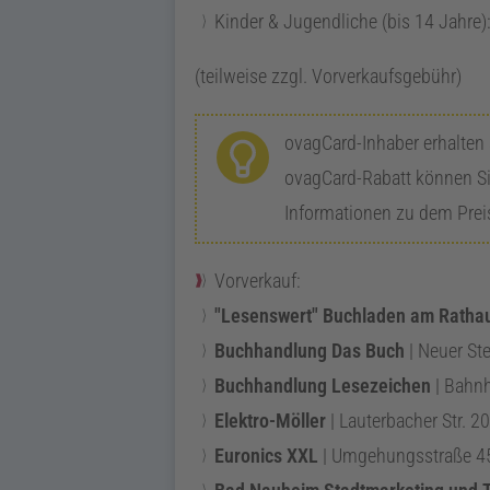
Kinder & Jugendliche (bis 14 Jahre)
(teilweise
zzgl.
Vorverkaufsgebühr)
ovagCard
-Inhaber erhalte
ovagCard
-Rabatt können S
Informationen zu dem Prei
Vorverkauf:
"Lesenswert" Buchladen am Ratha
Buchhandlung Das Buch
|
Neuer St
Buchhandlung Lesezeichen
|
Bahnh
Elektro-Möller
|
Lauterbacher Str. 20
Euronics XXL
|
Umgehungsstraße 4