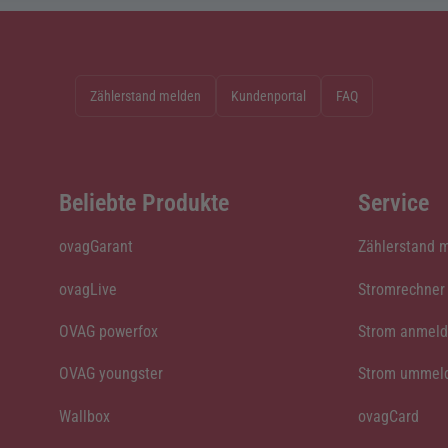
Zählerstand melden
Kundenportal
FAQ
Beliebte Produkte
Service
ovagGarant
Zählerstand 
ovagLive
Stromrechner
OVAG powerfox
Strom anmel
OVAG youngster
Strom ummel
Wallbox
ovagCard