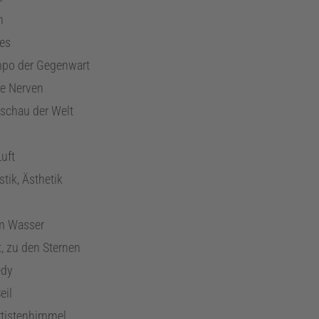
n
es
mpo der Gegenwart
ke Nerven
schau der Welt
Luft
stik, Ästhetik
im Wasser
t, zu den Sternen
edy
eil
rtistenhimmel