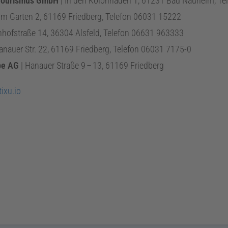
Tourismus
GmbH
|
In den Kolonnaden 1
,
61231
Bad Nauheim
, T
um Garten 2
,
61169
Friedberg
, Telefon
06031 15222
hofstraße 14
,
36304
Alsfeld
, Telefon
06631 963333
anauer Str. 22
,
61169
Friedberg
, Telefon
06031 7175-0
be
AG
|
Hanauer Straße
9
–
13
,
61169
Friedberg
ixu.io