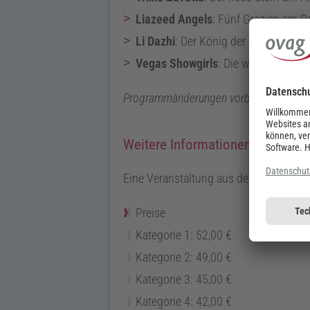
Liazeed Angels
:
Fünf Grazien am R
Li Dazhi
:
Der König der Stuhlakrobat
Vegas Showgirls
:
Die wahren Danci
Programmänderungen vorbehalten.
Weitere Informationen:
Eine Veranstaltung aus der Kategorie
Preise
Kategorie 1:
52,00
€
Kategorie 2:
49,00
€
Kategorie 3:
45,00
€
Kategorie 4:
42,00
€