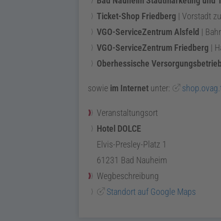
Bad Nauheim Stadtmarketing und 
Ticket-Shop Friedberg
|
Vorstadt z
VGO-ServiceZentrum Alsfeld
|
Bahn
VGO-ServiceZentrum Friedberg
|
H
Oberhessische
Versorgungsbetrie
sowie
im Internet
unter:
shop.ovag.t
Veranstaltungsort
Hotel DOLCE
Elvis-Presley-Platz 1
61231
Bad Nauheim
Wegbeschreibung
Standort auf Google Maps