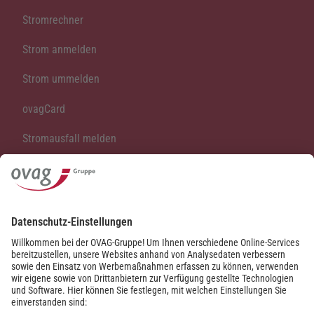
Stromrechner
Strom anmelden
Strom ummelden
ovagCard
Stromausfall melden
Vertrag kündigen
Vertrag widerrufen
Kontakt