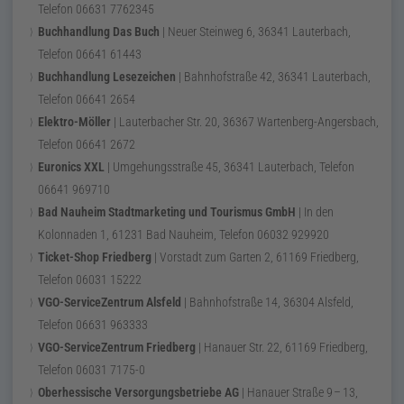
Telefon
06631 7762345
Buchhandlung Das Buch
|
Neuer Steinweg 6
,
36341
Lauterbach
,
Telefon
06641 61443
Buchhandlung Lesezeichen
|
Bahnhofstraße 42
,
36341
Lauterbach
,
Telefon
06641 2654
Elektro-Möller
|
Lauterbacher Str. 20
,
36367
Wartenberg-Angersbach
,
Telefon
06641 2672
Euronics XXL
|
Umgehungsstraße 45
,
36341
Lauterbach
, Telefon
06641 969710
Bad Nauheim Stadtmarketing und Tourismus
GmbH
|
In den
Kolonnaden 1
,
61231
Bad Nauheim
, Telefon
06032 929920
Ticket-Shop Friedberg
|
Vorstadt zum Garten 2
,
61169
Friedberg
,
Telefon
06031 15222
VGO-ServiceZentrum Alsfeld
|
Bahnhofstraße 14
,
36304
Alsfeld
,
Telefon
06631 963333
VGO-ServiceZentrum Friedberg
|
Hanauer Str. 22
,
61169
Friedberg
,
Telefon
06031 7175-0
Oberhessische
Versorgungsbetriebe
AG
|
Hanauer Straße
9
–
13
,