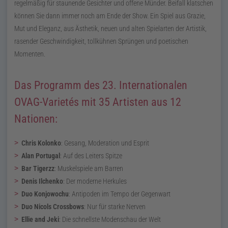
regelmäßig für staunende Gesichter und offene Münder. Beifall klatschen
können Sie dann immer noch am Ende der Show. Ein Spiel aus Grazie,
Mut und Eleganz, aus Ästhetik, neuen und alten Spielarten der Artistik,
rasender Geschwindigkeit, tollkühnen Sprüngen und poetischen
Momenten.
Das Programm des 23. Internationalen
OVAG-Varietés mit 35 Artisten aus 12
Nationen:
Chris Kolonko
:
Gesang, Moderation und Esprit
Alan Portugal
:
Auf des Leiters Spitze
Bar Tigerzz
:
Muskelspiele am Barren
Denis Ilchenko
:
Der moderne Herkules
Duo Konjowochu
:
Antipoden im Tempo der Gegenwart
Duo Nicols Crossbows
:
Nur für starke Nerven
Ellie and Jeki
:
Die schnellste Modenschau der Welt