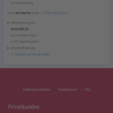
61169
Friedberg
sowie
im Internet
unter:
shop.ovag.tixu.io
Veranstaltungsort
Hotel DOLCE
Elvis-Presley-Platz 1
61231
Bad Nauheim
Wegbeschreibung
Standort auf Google Maps
Zählerstand melden
Kundenportal
FAQ
Privatkunden