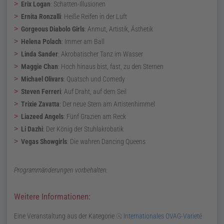
Erix Logan
:
Schatten-Illusionen
Ernita Ronzalli
:
Heiße Reifen in der Luft
Gorgeous Diabolo Girls
:
Anmut, Artistik, Ästhetik
Helena Polach
:
Immer am Ball
Linda Sander
:
Akrobatischer Tanz im Wasser
Maggie Chan
:
Hoch hinaus bist, fast, zu den Sternen
Michael Olivars
:
Quatsch und Comedy
Steven Ferreri
:
Auf Draht, auf dem Seil
Trixie Zavatta
:
Der neue Stern am Artistenhimmel
Liazeed Angels
:
Fünf Grazien am Reck
Li Dazhi
:
Der König der Stuhlakrobatik
Vegas Showgirls
:
Die wahren Dancing Queens
Programmänderungen vorbehalten.
Weitere Informationen:
Eine Veranstaltung aus der Kategorie
Internationales OVAG-Varieté