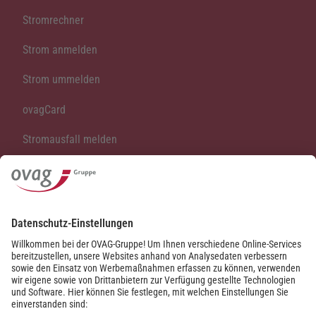
Stromrechner
Strom anmelden
Strom ummelden
ovagCard
Stromausfall melden
Vertrag kündigen
Vertrag widerrufen
Kontakt