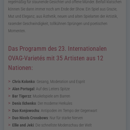
regelmäßig für staunende Gesichter und offene Münder. Beifall klatschen
können Sie dann immer noch am Ende der Show. Ein Spiel aus Grazie,
Mut und Eleganz, aus Ästhetik, neuen und alten Spielarten der Artistik,
rasender Geschwindigkeit, tollkühnen Sprüngen und poetischen
Momenten.
Das Programm des 23. Internationalen
OVAG-Varietés mit 35 Artisten aus 12
Nationen:
Chris Kolonko
:
Gesang, Moderation und Esprit
Alan Portugal
:
Auf des Leiters Spitze
Bar Tigerzz
:
Muskelspiele am Barren
Denis Ilchenko
:
Der moderne Herkules
Duo Konjowochu
:
Antipoden im Tempo der Gegenwart
Duo Nicols Crossbows
:
Nur für starke Nerven
Ellie and Jeki
:
Die schnellste Modenschau der Welt