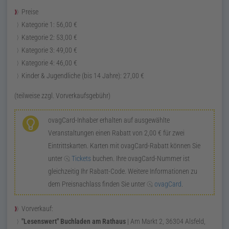
Preise
Kategorie 1:
56,00
€
Kategorie 2:
53,00
€
Kategorie 3:
49,00
€
Kategorie 4:
46,00
€
Kinder & Jugendliche (bis 14 Jahre):
27,00
€
(teilweise
zzgl.
Vorverkaufsgebühr)
ovagCard
-Inhaber erhalten auf ausgewählte
Veranstaltungen einen Rabatt von
2,00
€
für zwei
Eintrittskarten. Karten mit
ovagCard
-Rabatt können Sie
unter
Tickets
buchen. Ihre
ovagCard
-Nummer ist
gleichzeitig Ihr Rabatt-Code. Weitere Informationen zu
dem Preisnachlass finden Sie unter
ovagCard
.
Vorverkauf:
"Lesenswert" Buchladen am Rathaus
|
Am Markt 2
,
36304
Alsfeld
,