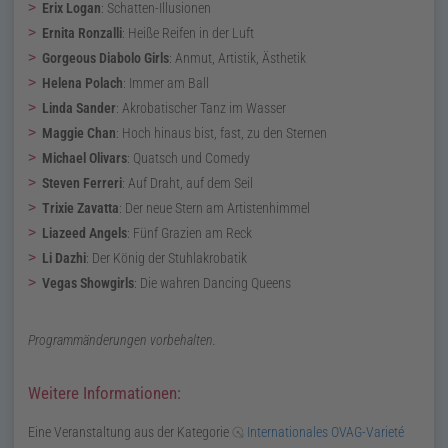
Erix Logan
:
Schatten-Illusionen
Ernita Ronzalli
:
Heiße Reifen in der Luft
Gorgeous Diabolo Girls
:
Anmut, Artistik, Ästhetik
Helena Polach
:
Immer am Ball
Linda Sander
:
Akrobatischer Tanz im Wasser
Maggie Chan
:
Hoch hinaus bist, fast, zu den Sternen
Michael Olivars
:
Quatsch und Comedy
Steven Ferreri
:
Auf Draht, auf dem Seil
Trixie Zavatta
:
Der neue Stern am Artistenhimmel
Liazeed Angels
:
Fünf Grazien am Reck
Li Dazhi
:
Der König der Stuhlakrobatik
Vegas Showgirls
:
Die wahren Dancing Queens
Programmänderungen vorbehalten.
Weitere Informationen:
Eine Veranstaltung aus der Kategorie
Internationales OVAG-Varieté