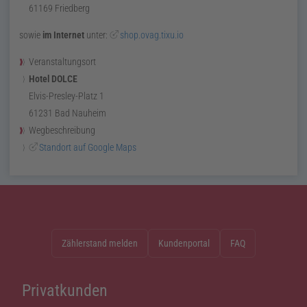
61169
Friedberg
sowie
im Internet
unter:
shop.ovag.tixu.io
Veranstaltungsort
Hotel DOLCE
Elvis-Presley-Platz 1
61231
Bad Nauheim
Wegbeschreibung
Standort auf Google Maps
Zählerstand melden
Kundenportal
FAQ
Privatkunden