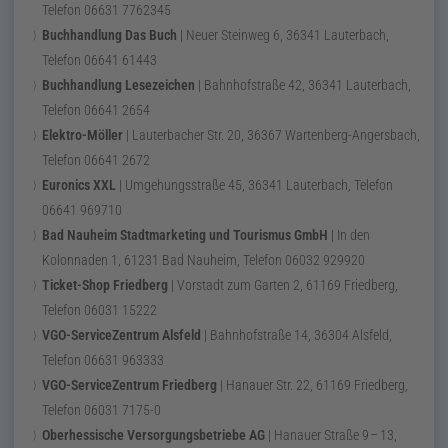
Telefon
06631 7762345
Buchhandlung Das Buch
|
Neuer Steinweg 6
,
36341
Lauterbach
,
Telefon
06641 61443
Buchhandlung Lesezeichen
|
Bahnhofstraße 42
,
36341
Lauterbach
,
Telefon
06641 2654
Elektro-Möller
|
Lauterbacher Str. 20
,
36367
Wartenberg-Angersbach
,
Telefon
06641 2672
Euronics XXL
|
Umgehungsstraße 45
,
36341
Lauterbach
, Telefon
06641 969710
Bad Nauheim Stadtmarketing und Tourismus
GmbH
|
In den
Kolonnaden 1
,
61231
Bad Nauheim
, Telefon
06032 929920
Ticket-Shop Friedberg
|
Vorstadt zum Garten 2
,
61169
Friedberg
,
Telefon
06031 15222
VGO-ServiceZentrum Alsfeld
|
Bahnhofstraße 14
,
36304
Alsfeld
,
Telefon
06631 963333
VGO-ServiceZentrum Friedberg
|
Hanauer Str. 22
,
61169
Friedberg
,
Telefon
06031 7175-0
Oberhessische
Versorgungsbetriebe
AG
|
Hanauer Straße
9
–
13
,