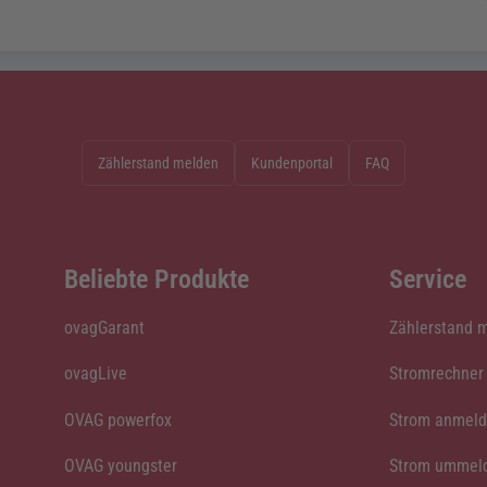
Zählerstand melden
Kundenportal
FAQ
Beliebte Produkte
Service
ovagGarant
Zählerstand 
ovagLive
Stromrechner
OVAG powerfox
Strom anmel
OVAG youngster
Strom ummel