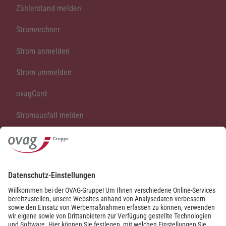
Zählerstand melden
Stromrechner
Strom anmelden
Strom ummelden
ovagCard
Stromausfall melden
Vertrag kündigen
Vertrag widerrufen
Kontakt