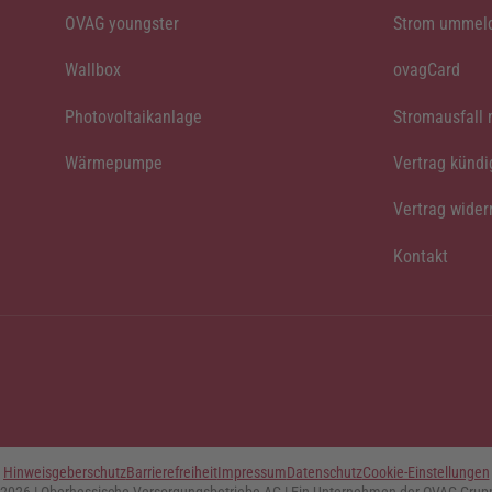
OVAG youngster
Strom ummel
Wallbox
ovagCard
Photovoltaikanlage
Stromausfall
Wärmepumpe
Vertrag künd
Vertrag wider
Kontakt
Hinweisgeberschutz
Barrierefreiheit
Impressum
Datenschutz
Cookie-Einstellungen
2026
| Oberhessische
Versorgungsbetriebe
AG
| Ein Unternehmen der OVAG-Grup