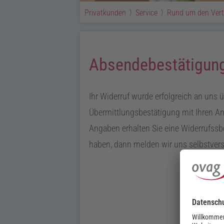
Privatkunden
Service
Rund um den Ver
Absendebestätigung
Ihr Widerruf wurde erfolgreich an uns ü
Übermittlungsbestätigung mit Ihren An
Angaben erhalten Sie eine Widerrufssbe
haben, dann melden wir uns selbstvers