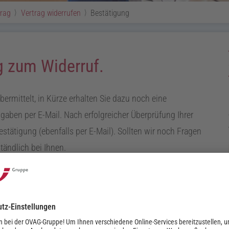
trag
Vertrag widerrufen
Bestätigung
 zum Widerruf.
bermittelt, in Kürze erhalten Sie dazu noch eine
gaben per E-Mail. Nach erfolgreicher Überprüfung Ihrer
stätigung (ebenfalls per E-Mail). Sollten wir noch Fragen
tändlich bei Ihnen.