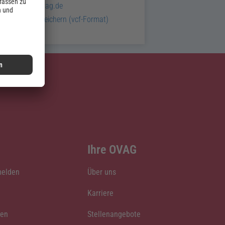
service@ovag.de
Kontakt speichern (
vcf
-Format)
Ihre OVAG
melden
Über uns
Karriere
den
Stellenangebote