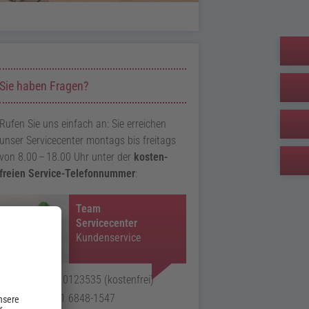
Zusatzinformationen zur Seite Bestätigung
Sie haben Fragen?
Rufen Sie uns einfach an: Sie erreichen
unser Service­center montags bis freitags
von
8.00
–
18.00
Uhr unter der
kosten­
freien Service-Telefon­nummer
:
Team
Servicecenter
Kundenservice
Telefon:
0800 0123535
(kostenfrei)
Telefax:
06031 6848-1547