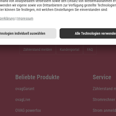
Zählerstand melden
Kundenportal
FAQ
Beliebte Produkte
Service
ovagGarant
Zählerstand 
ovagLive
Stromrechner
OVAG powerfox
Strom anmel