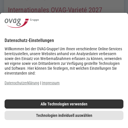
Internationales OVAG-Varieté 2027
Ein Spiel aus Grazie, Mut und Eleganz, aus Ästhetik, allen Spielarten der
Artistik, rasender Geschwindigkeit, tollkühnen Sprüngen und poetischen
Momenten.
Weiterlesen …